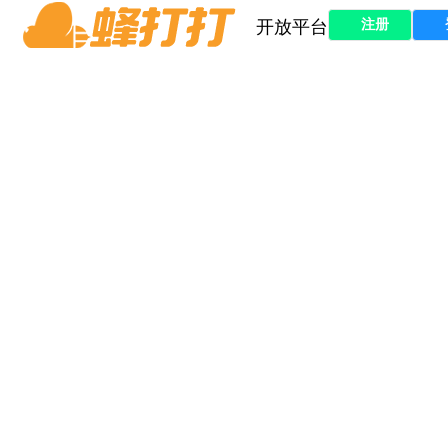
开放平台
注册